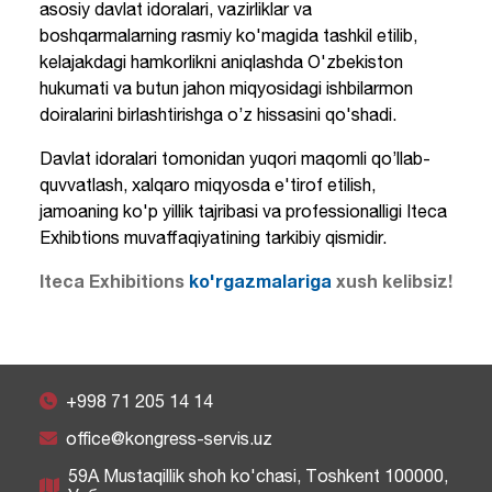
asosiy davlat idoralari, vazirliklar va
boshqarmalarning rasmiy ko'magida tashkil etilib,
kelajakdagi hamkorlikni aniqlashda O'zbekiston
hukumati va butun jahon miqyosidagi ishbilarmon
doiralarini birlashtirishga o’z hissasini qo'shadi.
Davlat idoralari tomonidan yuqori maqomli qo’llab-
quvvatlash, xalqaro miqyosda e'tirof etilish,
jamoaning ko'p yillik tajribasi va professionalligi Iteca
Exhibtions muvaffaqiyatining tarkibiy qismidir.
Iteca Exhibitions
ko'rgazmalariga
xush kelibsiz!
+998 71 205 14 14
office@kongress-servis.uz
59A Mustaqillik shoh ko'chasi, Тоshkent 100000,