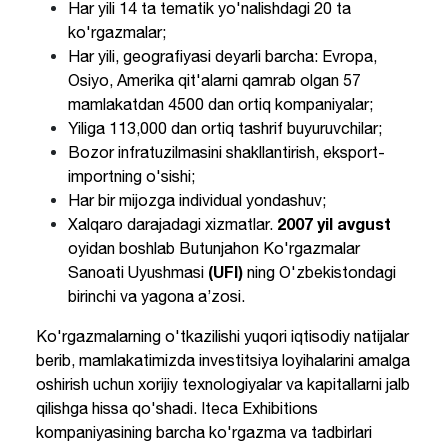
Har yili 14 ta tematik yo'nalishdagi 20 ta
ko'rgazmalar;
Har yili, geografiyasi deyarli barcha: Evropa,
Osiyo, Amerika qit'alarni qamrab olgan 57
mamlakatdan 4500 dan ortiq kompaniyalar;
Yiliga 113,000 dan ortiq tashrif buyuruvchilar;
Bozor infratuzilmasini shakllantirish, eksport-
importning o'sishi;
Har bir mijozga individual yondashuv;
2007 yil avgust
Xalqaro darajadagi xizmatlar.
oyidan boshlab Butunjahon Ko'rgazmalar
(UFI)
Sanoati Uyushmasi
ning O'zbekistondagi
birinchi va yagona a’zosi.
Ko'rgazmalarning o'tkazilishi yuqori iqtisodiy natijalar
berib, mamlakatimizda investitsiya loyihalarini amalga
oshirish uchun xorijiy texnologiyalar va kapitallarni jalb
qilishga hissa qo'shadi. Iteca Exhibitions
kompaniyasining barcha ko'rgazma va tadbirlari