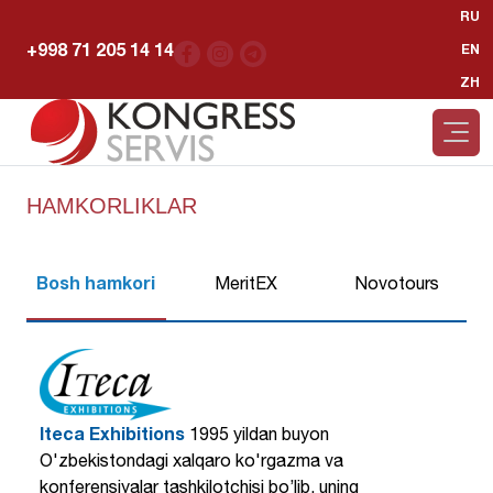
RU
+998 71 205 14 14
EN
ZH
HAMKORLIKLAR
Bosh hamkori
MeritEX
Novotours
Iteca Exhibitions
1995 yildan buyon
O'zbekistondagi xalqaro ko'rgazma va
konferensiyalar tashkilotchisi bo’lib, uning