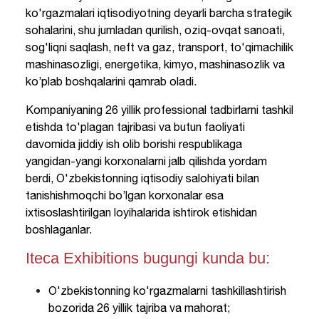
ko'rgazmalari iqtisodiyotning deyarli barcha strategik
sohalarini, shu jumladan qurilish, oziq-ovqat sanoati,
sog'liqni saqlash, neft va gaz, transport, to'qimachilik
mashinasozligi, energetika, kimyo, mashinasozlik va
ko’plab boshqalarini qamrab oladi.
Kompaniyaning 26 yillik professional tadbirlarni tashkil
etishda to'plagan tajribasi va butun faoliyati
davomida jiddiy ish olib borishi respublikaga
yangidan-yangi korxonalarni jalb qilishda yordam
berdi, O'zbekistonning iqtisodiy salohiyati bilan
tanishishmoqchi bo’lgan korxonalar esa
ixtisoslashtirilgan loyihalarida ishtirok etishidan
boshlaganlar.
Iteca Exhibitions bugungi kunda bu:
O'zbekistonning ko'rgazmalarni tashkillashtirish
bozorida 26 yillik tajriba va mahorat;